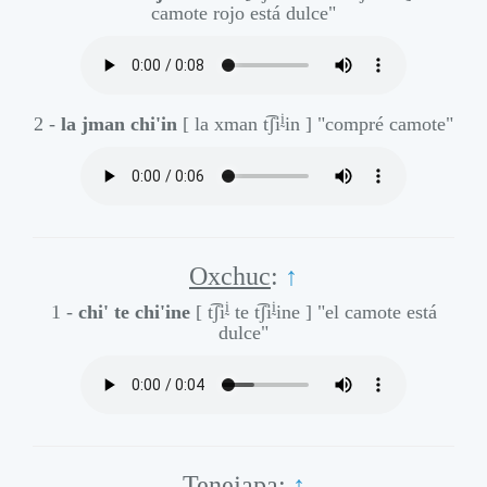
camote rojo está dulce"
ḭ
2 -
la jman chi'in
[ la xman t͡ʃi
in ]
"compré camote"
Oxchuc
:
↑
ḭ
ḭ
1 -
chi' te chi'ine
[ t͡ʃi
te t͡ʃi
ine ]
"el camote está
dulce"
Tenejapa
:
↑