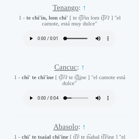
Tenango
:
↑
ḭ
ḭ
1 -
te chi'in, lom chi'
[ te t͡ʃi
in lom t͡ʃi
ʔ ]
"el
camote, está muy dulce"
Cancuc
:
↑
ḭ
1 -
chi' te chi'ine
[ t͡ʃi
ʔ te t͡ʃḭḭne ]
"el camote está
dulce"
Abasolo
:
↑
ḭ
ḭ
1 -
chi' te tsajal chi'ine
[ t͡ʃi
te t͡sahal t͡ʃi
ine ]
"el