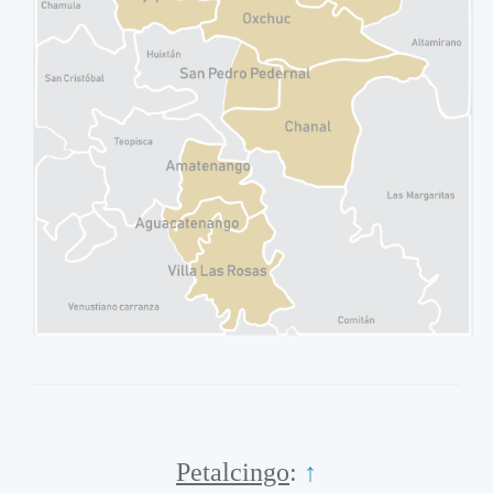
Petalcingo
:
↑