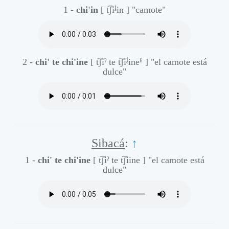
ḭ
1 -
chi'in
[ t͡ʃi
in ]
"camote"
ḭ
2 -
chi' te chi'ine
[ t͡ʃiˀ te t͡ʃi
ineʱ ]
"el camote está
dulce"
Sibacá
:
↑
1 -
chi' te chi'ine
[ t͡ʃiˀ te t͡ʃiine ]
"el camote está
dulce"