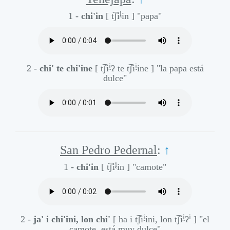
ḭ
1 -
chi'in
[ t͡ʃi
in ]
"papa"
ḭ
ḭ
2 -
chi' te chi'ine
[ t͡ʃi
ʔ te t͡ʃi
ine ]
"la papa está
dulce"
San Pedro Pedernal
:
↑
ḭ
1 -
chi'in
[ t͡ʃi
in ]
"camote"
ḭ
ḭ
i
2 -
ja' i chi'ini, lon chi'
[ ha i t͡ʃi
ini, lon t͡ʃi
ʔ
]
"el
camote, está muy dulce"