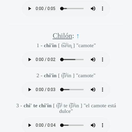
Chilón
:
↑
ḭ
1 -
chi'in
[ t͡si
in̥ ]
"camote"
ḭ
2 -
chi'in
[ t͡ʃi
in ]
"camote"
ḭ
ḭ
3 -
chi' te chi'in
[ t͡ʃi
te t͡ʃi
in ]
"el camote está
dulce"