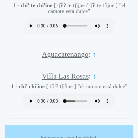
ḭ
ḭ
1 -
chi' te chi'ine
[ t͡ʃi
ʔ te t͡ʃiḭne / t͡ʃi
te t͡ʃiḭne ]
"el
camote está dulce"
Aguacatenango
:
↑
Villa Las Rosas
:
↑
ḭ
ḭ
1 -
chi' chi'ine
[ t͡ʃi
ʔ t͡ʃi
ine ]
"el camote está dulce"
Seleccione una localidad.