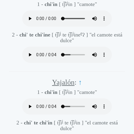
ḭ
1 -
chi'in
[ t͡ʃi
in ]
"camote"
ḭ
ḭ
ḛ
2 -
chi' te chi'ine
[ t͡ʃi
te t͡ʃi
ine
ʔ ]
"el camote está
dulce"
Yajalón
:
↑
ḭ
1 -
chi'in
[ t͡ʃi
in ]
"camote"
ḭ
ḭ
2 -
chi' te chi'in
[ t͡ʃi
te t͡ʃi
in ]
"el camote está
dulce"