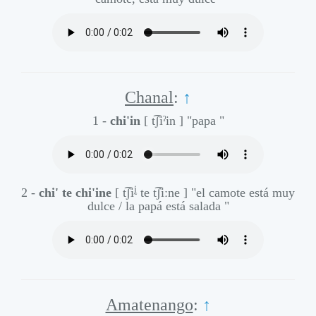
Chanal
:
↑
1 -
chi'in
[ t͡ʃiˀin ]
"papa "
ḭ
2 -
chi' te chi'ine
[ t͡ʃi
te t͡ʃiːne ]
"el camote está muy
dulce / la papá está salada "
Amatenango
:
↑