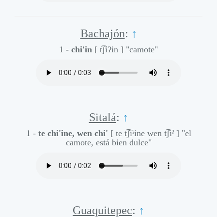
Bachajón
:
↑
1 -
chi'in
[ t͡ʃiʔin ]
"camote"
Sitalá
:
↑
1 -
te chi'ine, wen chi'
[ te t͡ʃiˀine wen t͡ʃiˀ ]
"el
camote, está bien dulce"
Guaquitepec
:
↑