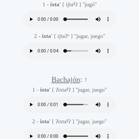
a̰
1 -
ixta'
[ iʃta
ʔ ]
"jugó"
2 -
ixta'
[ iʃtaʔʰ ]
"jugar, juego"
Bachajón
:
↑
a̰
1 -
ixta'
[ ʔixta
ʔ ]
"jugar, juego"
a̰
2 -
ixta'
[ ʔixta
ʔ ]
"jugar, juego"