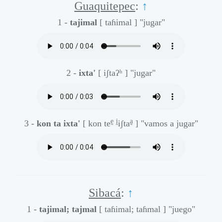
Guaquitepec
:
↑
1 -
tajimal
[ taɦimal ]
"jugar"
2 -
ixta'
[ iʃtaʔʰ ]
"jugar"
ḛ
ḭ
a̰
3 -
kon ta ixta'
[ kon te
iʃta
]
"vamos a jugar"
Sibacá
:
↑
1 -
tajimal; tajmal
[ taɦimal; taɦmal ]
"juego"