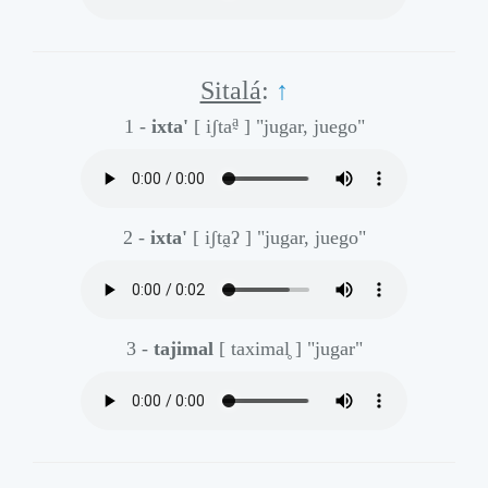
Sitalá
:
↑
a̰
1 -
ixta'
[ iʃta
]
"jugar, juego"
2 -
ixta'
[ iʃta̰ʔ ]
"jugar, juego"
3 -
tajimal
[ taximal̥ ]
"jugar"