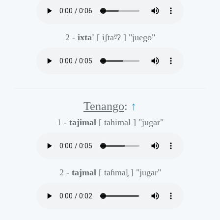
a̰
2 -
ixta'
[ iʃta
ʔ ]
"juego"
Tenango
:
↑
1 -
tajimal
[ tahimal ]
"jugar"
2 -
tajmal
[ taɦmal̥ ]
"jugar"