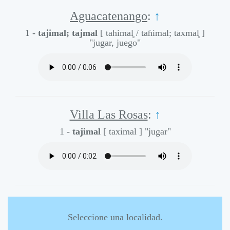
Aguacatenango
:
↑
1 -
tajimal; tajmal
[ tahimal̥ / taɦimal; taxmal̥ ]
"jugar, juego"
Villa Las Rosas
:
↑
1 -
tajimal
[ taximal ]
"jugar"
Seleccione una localidad.