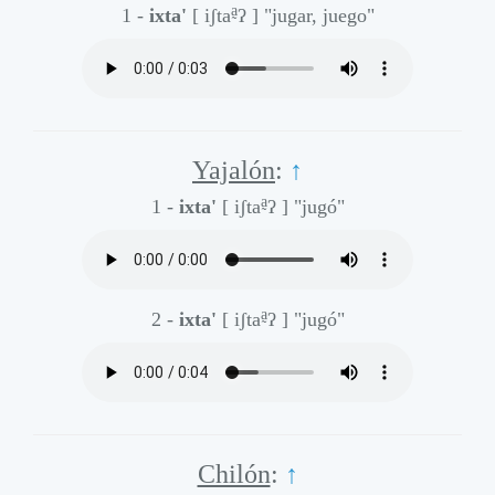
a̰
1 -
ixta'
[ iʃta
ʔ ]
"jugar, juego"
Yajalón
:
↑
a̰
1 -
ixta'
[ iʃta
ʔ ]
"jugó"
a̰
2 -
ixta'
[ iʃta
ʔ ]
"jugó"
Chilón
:
↑