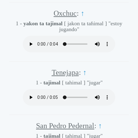
Oxchuc
:
↑
1 -
yakon ta tajimal
[ jakon ta taɦimal ]
"estoy
jugando"
Tenejapa
:
↑
1 -
tajimal
[ tahimal ]
"jugar"
San Pedro Pedernal
:
↑
1 -
tajimal
[ tahimal̥ ]
"jugar"