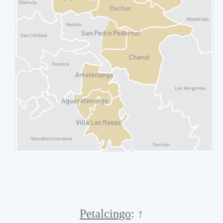
Petalcingo
:
↑