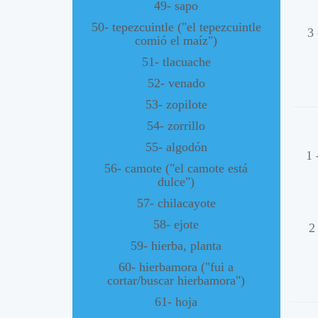
49- sapo
50- tepezcuintle ("el tepezcuintle
3
comió el maíz")
51- tlacuache
52- venado
53- zopilote
54- zorrillo
55- algodón
1 
56- camote ("el camote está
dulce")
57- chilacayote
58- ejote
2
59- hierba, planta
60- hierbamora ("fui a
cortar/buscar hierbamora")
61- hoja