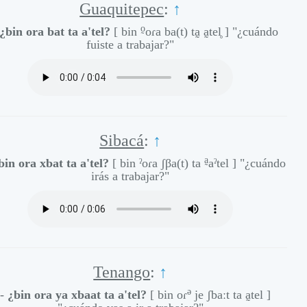
Guaquitepec
:
↑
o̰
¿bin ora bat ta a'tel?
[ bin
oɾa ba(t) ta̰ a̰tel̥ ]
"¿cuándo
fuiste a trabajar?"
Sibacá
:
↑
a̰
bin ora xbat ta a'tel?
[ bin ˀoɾa ʃβa(t) ta
aˀtel ]
"¿cuándo
irás a trabajar?"
Tenango
:
↑
ə
 -
¿bin ora ya xbaat ta a'tel?
[ bin oɾ
je ʃbaːt ta a̰tel ]