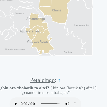
Alisto
Alisto
Alisto
Alisto
Alisto
Petalcingo
:
↑
a̰
-
¿bin ora xbohotik ta a'tel?
[ bin oɾa ʃboːtik t(a) a
tel ]
"¿cuándo iremos a trabajar?"