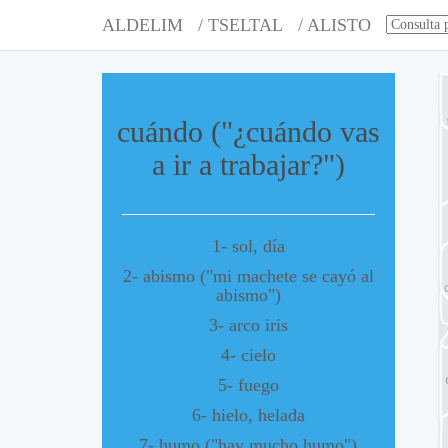
ALDELIM
/ TSELTAL
/ ALISTO
cuándo ("¿cuándo vas
a ir a trabajar?")
1- sol, día
2- abismo ("mi machete se cayó al
abismo")
3- arco iris
4- cielo
5- fuego
6- hielo, helada
7- humo ("hay mucho humo")