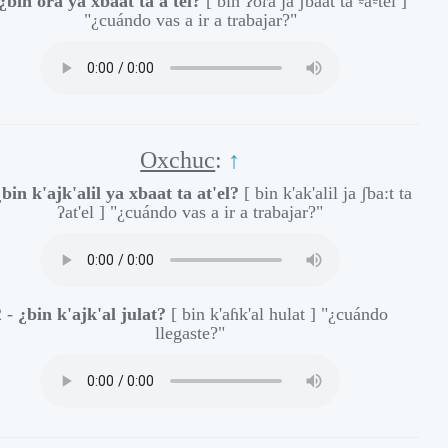
¿bin ora ya xbaat ta a'tel?
[ bin ʔoɾa ja ʃbaat ta
a
tel ]
"¿cuándo vas a ir a trabajar?"
Oxchuc
:
↑
¿bin k'ajk'alil ya xbaat ta at'el?
[ bin k'ak'alil ja ʃba:t ta
ʔat'el ]
"¿cuándo vas a ir a trabajar?"
2 -
¿bin k'ajk'al julat?
[ bin k'aɦk'al hulat ]
"¿cuándo
llegaste?"