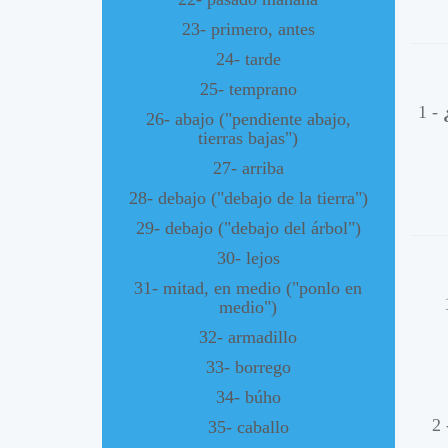
23- primero, antes
24- tarde
25- temprano
1 -
26- abajo ("pendiente abajo,
tierras bajas")
27- arriba
28- debajo ("debajo de la tierra")
29- debajo ("debajo del árbol")
30- lejos
31- mitad, en medio ("ponlo en
medio")
32- armadillo
33- borrego
34- búho
2
35- caballo