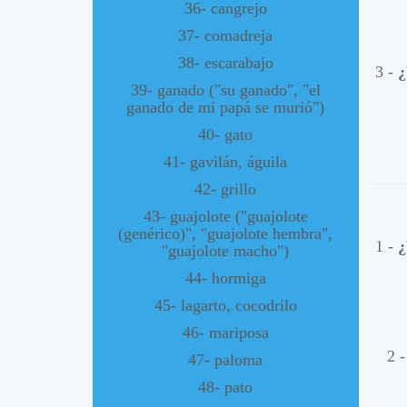
36- cangrejo
37- comadreja
38- escarabajo
3 -
¿
39- ganado ("su ganado", "el
ganado de mi papá se murió")
40- gato
41- gavilán, águila
42- grillo
43- guajolote ("guajolote
(genérico)", "guajolote hembra",
1 -
¿
"guajolote macho")
44- hormiga
45- lagarto, cocodrilo
46- mariposa
2 
47- paloma
48- pato