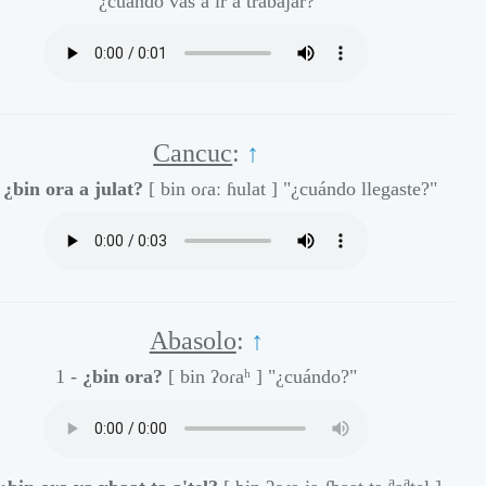
"¿cuándo vas a ir a trabajar?"
Cancuc
:
↑
-
¿bin ora a julat?
[ bin oɾaː ɦulat ]
"¿cuándo llegaste?"
Abasolo
:
↑
1 -
¿bin ora?
[ bin ʔoɾaʰ ]
"¿cuándo?"
a̰
a̰