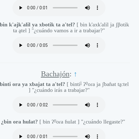
bin k'ajk'alil ya xbotik ta a'tel?
[ bin k'axk'alil ja ʃβotik
ta a̰tel ]
"¿cuándo vamos a ir a trabajar?"
Bachajón
:
↑
ḭ
o̰
binti ora ya xbajat ta a'tel?
[ binti
ʔ
oɾa ja ʃbaɦat ta̰ːtel
]
"¿cuándo irás a trabajar?"
o̰
-
¿bin ora hulat?
[ bin ʔ
oɾa ɦulat ]
"¿cuándo llegaste?"