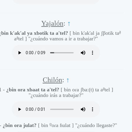
Yajalón
:
↑
a̰
¿bin k'ak'al ya xbotik ta a'tel?
[ bin k'ak'al ja ʃβotik ta
a̰
a
tel ]
"¿cuándo vamos a ir a trabajar?"
Chilón
:
↑
a̰
1 -
¿bin ora xbaat ta a'tel?
[ bin oɾa ʃbaː(t) ta a
tel ]
"¿cuándo irás a trabajar?"
o̰
 -
¿bin ora julat?
[ bin
oɾa ɦulat ]
"¿cuándo llegaste?"