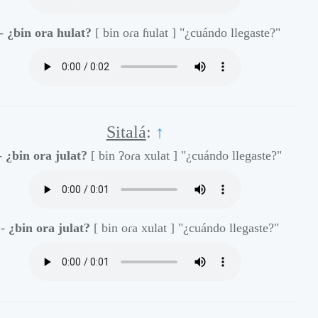
 -
¿bin ora hulat?
[ bin oɾa ɦulat ]
"¿cuándo llegaste?"
Sitalá
:
↑
-
¿bin ora julat?
[ bin ʔoɾa xulat ]
"¿cuándo llegaste?"
 -
¿bin ora julat?
[ bin oɾa xulat ]
"¿cuándo llegaste?"