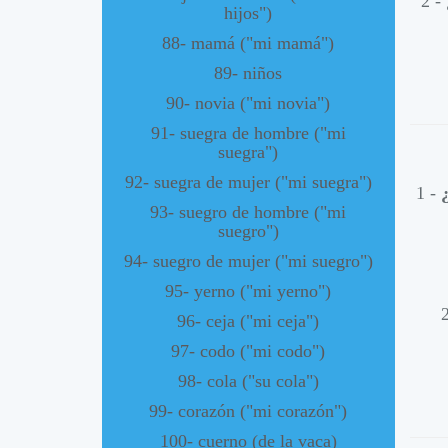
2 -
hijos")
88- mamá ("mi mamá")
89- niños
90- novia ("mi novia")
91- suegra de hombre ("mi
suegra")
92- suegra de mujer ("mi suegra")
1 -
93- suegro de hombre ("mi
suegro")
94- suegro de mujer ("mi suegro")
95- yerno ("mi yerno")
96- ceja ("mi ceja")
97- codo ("mi codo")
98- cola ("su cola")
99- corazón ("mi corazón")
100- cuerno (de la vaca)