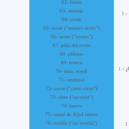
62- limón
63- naranja
1 -
64- ocote
65- ocote ("nuestro ocote")
66- ocote ("ocotes")
67- piña del ocote
68- plátano
69- tronco
1 -
¿
70- tuna, nopal
71- verduras
72- carne ("comí carne")
73- elote ("su elote")
74- huevo
75- tamal de frijol entero
76- tortilla ("mi tortilla")
1