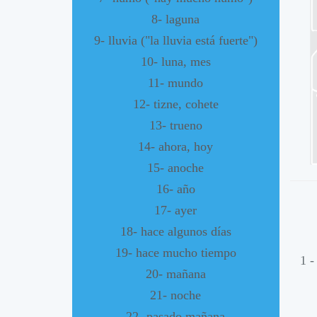
8- laguna
9- lluvia ("la lluvia está fuerte")
10- luna, mes
11- mundo
12- tizne, cohete
13- trueno
14- ahora, hoy
15- anoche
16- año
17- ayer
18- hace algunos días
19- hace mucho tiempo
1 
20- mañana
21- noche
22- pasado mañana