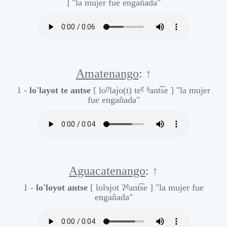
]
"la mujer fue engañada"
Amatenango
:
↑
o̰
ḛ
a̰
1 -
lo'layot te antse
[ lo
lajo(t) te
ant͡se ]
"la mujer
fue engañada"
Aguacatenango
:
↑
a̰
1 -
lo'loyot antse
[ lolɘjot ʔ
ant͡se ]
"la mujer fue
engañada"