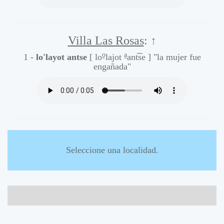
Villa Las Rosas
:
↑
o̰
a̰
1 -
lo'layot antse
[ lo
lajot
ant͡se ]
"la mujer fue
engañada"
Seleccione una localidad.