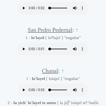
San Pedro Pedernal
:
↑
o̰
1 -
lo'layel
[ lo
lajel ]
"engañar"
Chanal
:
↑
1 -
lo'layel
[ lolajel ]
"engañar"
ḛ
a̰
2 -
la yich' lo'layel te antse
[ la jit͡ʃ' lolajel te
ant͡se