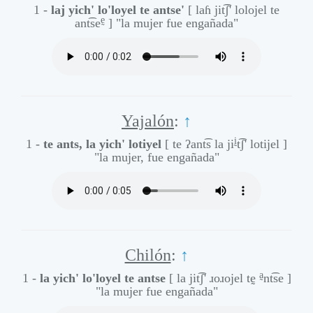
1 -
laj yich' lo'loyel te antse'
[ laɦ jit͡ʃ' lolojel te
ḛ
ant͡se
]
"la mujer fue engañada"
Yajalón
:
↑
ḭ
1 -
te ants, la yich' lotiyel
[ te ʔant͡s la ji
t͡ʃ' lotijel ]
"la mujer, fue engañada"
Chilón
:
↑
a̰
1 -
la yich' lo'loyel te antse
[ la jit͡ʃ' ɹoɹojel tḛ
nt͡se ]
"la mujer fue engañada"