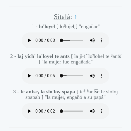
Sitalá
:
↑
1 -
lo'loyel
[ loˀlojel̥ ]
"engañar"
ḭ
a̰
2 -
laj yich' lo'loyel te ants
[ la ji
t͡ʃ loˀlohel te
ant͡s
]
"la mujer fue engañada"
ḛ
a̰
3 -
te antse, la slo'loy spapa
[ te
ant͡se lɐ sloloj
spapah ]
"la mujer, engañó a su papá"