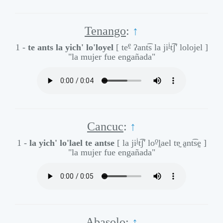
Tenango
:
↑
ḛ
ḭ
1 -
te ants la yich' lo'loyel
[ te
ʔant͡s la ji
t͡ʃ' lolojel ]
"la mujer fue engañada"
Cancuc
:
↑
ḭ
o̰
1 -
la yich' lo'lael te antse
[ la ji
t͡ʃ' lo
l̰ael tɐ̰ a̰nt͡sḛ ]
"la mujer fue engañada"
Abasolo
:
↑