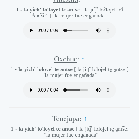
o̰
ḛ
1 -
la yich' lo'loyel te antse
[ la jit͡ʃ' lo
lojel te
a̰
ant͡seʰ ]
"la mujer fue engañada"
Oxchuc
:
↑
1 -
la yich' loloyel te antse
[ la jit͡ʃ' lolojel tḛ a̰nt͡se ]
"la mujer fue engañada"
Tenejapa
:
↑
1 -
la yich' lo'loyel te antse
[ la jit͡ʃ' lolojel tḛ a̰nt͡seː
]
"la mujer fue engañada"