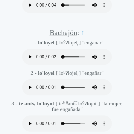
Bachajón
:
↑
o̰
1 -
lo'loyel
[ lo
ʔlojel̥ ]
"engañar"
o̰
2 -
lo'loyel
[ lo
ʔlojel̥ ]
"engañar"
ḛ
a̰
o̰
3 -
te ants, lo'loyot
[ te
ant͡s lo
ʔlojot ]
"la mujer,
fue engañada"