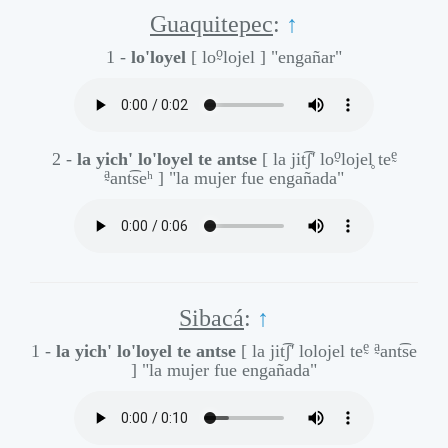
Guaquitepec
:
↑
o̰
1 -
lo'loyel
[ lo
lojel ]
"engañar"
o̰
ḛ
2 -
la yich' lo'loyel te antse
[ la jit͡ʃ' lo
lojel̥ te
a̰
ant͡seʰ ]
"la mujer fue engañada"
Sibacá
:
↑
ḛ
a̰
1 -
la yich' lo'loyel te antse
[ la jit͡ʃ' lolojel te
ant͡se
]
"la mujer fue engañada"