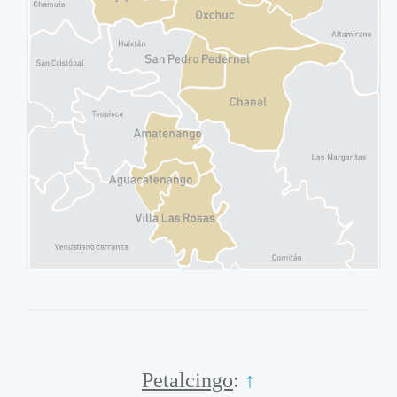
Petalcingo
:
↑