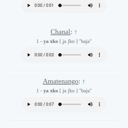
Chanal
:
↑
1 -
ya xko
[ ʝa ʃko ]
"baja"
Amatenango
:
↑
1 -
ya xko
[ ja ʃko ]
"baja"