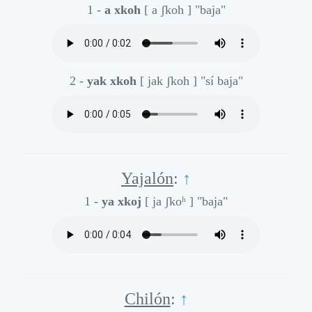
1 -
a xkoh
[ a ʃkoh ]
"baja"
2 -
yak xkoh
[ jak ʃkoh ]
"sí baja"
Yajalón
:
↑
1 -
ya xkoj
[ ja ʃkoʰ ]
"baja"
Chilón
:
↑