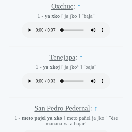
Oxchuc
:
↑
1 -
ya xko
[ ja ʃko ]
"baja"
Tenejapa
:
↑
1 -
ya xkoj
[ ja ʃkoʰ ]
"baja"
San Pedro Pedernal
:
↑
1 -
meto pajel ya xko
[ meto paɦel ja ʃko ]
"ése
mañana va a bajar"