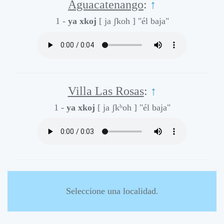
Aguacatenango
:
↑
1 -
ya xkoj
[ ja ʃkoh ]
"él baja"
Villa Las Rosas
:
↑
1 -
ya xkoj
[ ja ʃkʰoh ]
"él baja"
Seleccione una localidad.