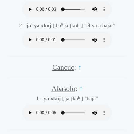
a̰
2 -
ja' ya xkoj
[ ha
ja ʃkoh ]
"él va a bajar"
Cancuc
:
↑
Abasolo
:
↑
1 -
ya xkoj
[ ja ʃkoʰ ]
"baja"