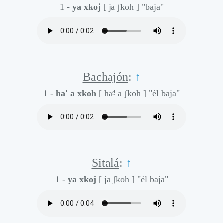
1 -
ya xkoj
[ ja ʃkoh ]
"baja"
Bachajón
:
↑
a̰
1 -
ha' a xkoh
[ ha
a ʃkoh ]
"él baja"
Sitalá
:
↑
1 -
ya xkoj
[ ja ʃkoh ]
"él baja"