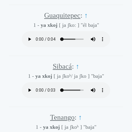
Guaquitepec
:
↑
1 -
ya xkoj
[ ja ʃkoː ]
"él baja"
Sibacá
:
↑
1 -
ya xkoj
[ ja ʃkoʰ/ ja ʃko ]
"baja"
Tenango
:
↑
1 -
ya xkoj
[ ja ʃkoʰ ]
"baja"