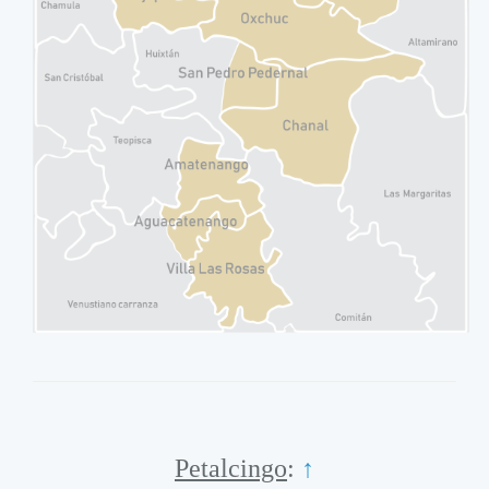
Petalcingo
:
↑