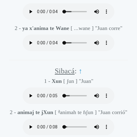
2 -
ya x'anima te Wane
[ ...wane ]
"Juan corre"
Sibacá
:
↑
1 -
Xun
[ ʃun ]
"Juan"
a̰
2 -
animaj te jXun
[
animah te ɦʃun ]
"Juan corrió"