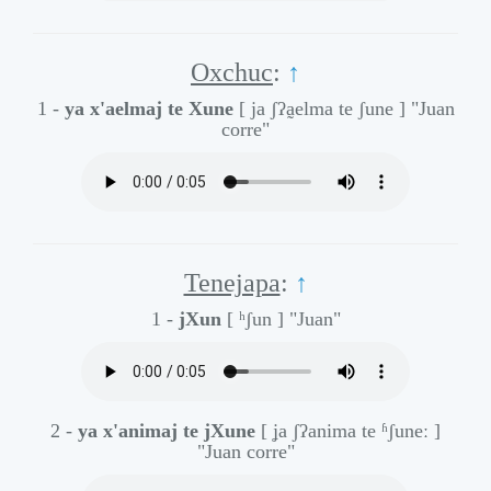
Oxchuc
:
↑
1 -
ya x'aelmaj te Xune
[ ja ʃʔa̰elma te ʃune ]
"Juan
corre"
Tenejapa
:
↑
1 -
jXun
[ ʰʃun ]
"Juan"
2 -
ya x'animaj te jXune
[ ʝa ʃʔanima te ʱʃuneː ]
"Juan corre"