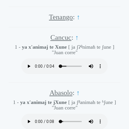
Tenango
:
↑
Cancuc
:
↑
a̰
1 -
ya x'animaj te Xune
[ ja ʃʔ
nimaɦ te ʃune ]
"Juan corre"
Abasolo
:
↑
a̰
1 -
ya x'animaj te jXune
[ ja ʃ
animah te ʱʃune ]
"Juan corre"