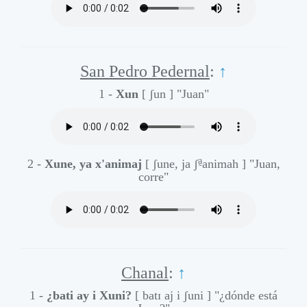
San Pedro Pedernal
:
↑
1 -
Xun
[ ʃun ]
"Juan"
a̰
2 -
Xune, ya x'animaj
[ ʃune, ja ʃ
animah ]
"Juan,
corre"
Chanal
:
↑
1 -
¿bati ay i Xuni?
[ batɪ aj i ʃuni ]
"¿dónde está