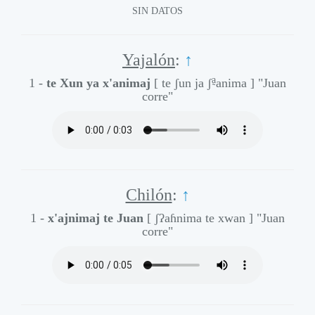
SIN DATOS
Yajalón
:
↑
a̰
1 -
te Xun ya x'animaj
[ te ʃun ja ʃ
anima ]
"Juan
corre"
Chilón
:
↑
1 -
x'ajnimaj te Juan
[ ʃʔaɦnima te xwan ]
"Juan
corre"