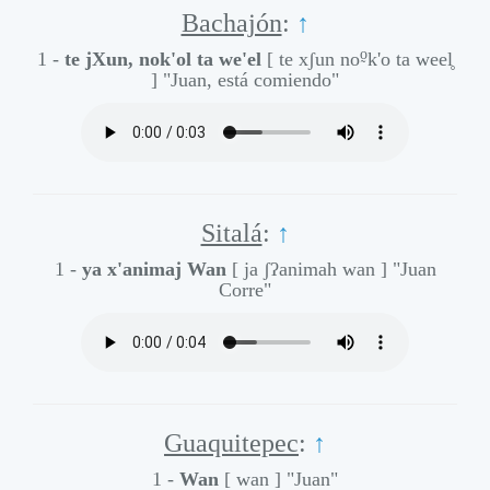
Bachajón
:
↑
o̰
1 -
te jXun, nok'ol ta we'el
[ te xʃun no
k'o ta weel̥
]
"Juan, está comiendo"
Sitalá
:
↑
1 -
ya x'animaj Wan
[ ja ʃʔanimah wan ]
"Juan
Corre"
Guaquitepec
:
↑
1 -
Wan
[ wan ]
"Juan"