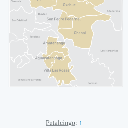
Petalcingo
:
↑