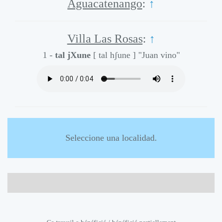
Aguacatenango
:
↑
Villa Las Rosas
:
↑
1 -
tal jXune
[ tal hʃune ]
"Juan vino"
Seleccione una localidad.