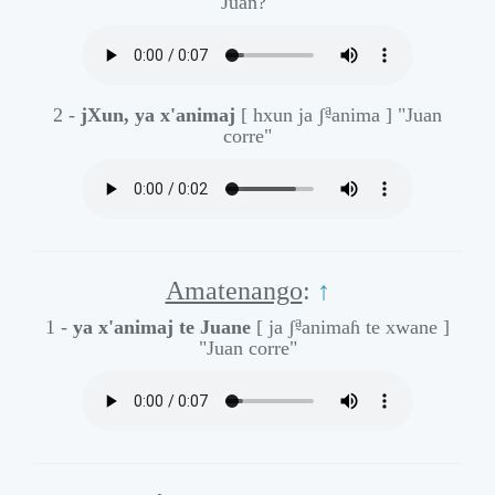
Juan?"
a̰
2 -
jXun, ya x'animaj
[ hxun ja ʃ
anima ]
"Juan
corre"
Amatenango
:
↑
a̰
1 -
ya x'animaj te Juane
[ ja ʃ
animaɦ te xwane ]
"Juan corre"