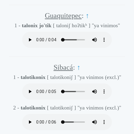
Guaquitepec
:
↑
1 -
talonix jo'tik
[ taloniʃ hoʔtikʰ ]
"ya vinimos"
Sibacá
:
↑
1 -
talotikonix
[ talotikoniʃ ]
"ya vinimos (excl.)"
2 -
talotikonix
[ talotikoniʃ ]
"ya vinimos (excl.)"