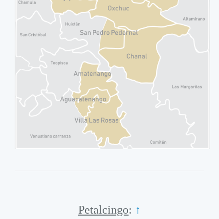
Petalcingo
:
↑