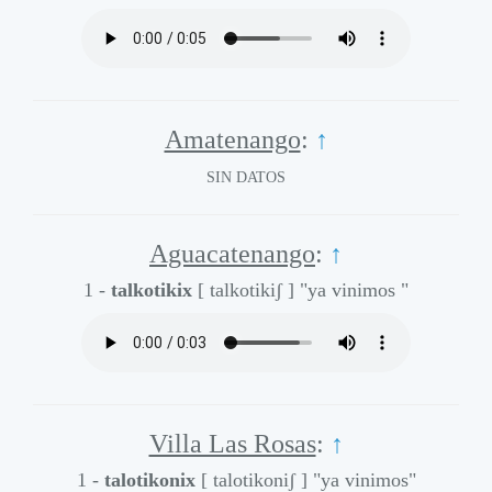
Amatenango
:
↑
SIN DATOS
Aguacatenango
:
↑
1 -
talkotikix
[ talkotikiʃ ]
"ya vinimos "
Villa Las Rosas
:
↑
1 -
talotikonix
[ talotikoniʃ ]
"ya vinimos"