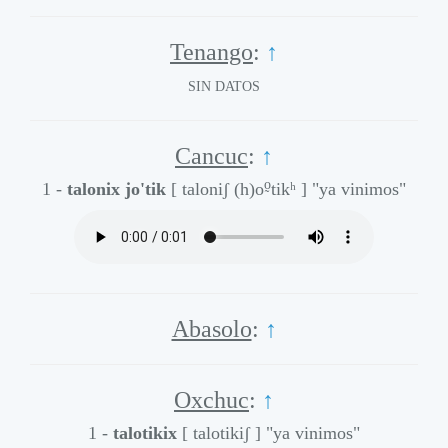
Tenango
:
↑
SIN DATOS
Cancuc
:
↑
o̰
1 -
talonix jo'tik
[ taloniʃ (h)o
tikʰ ]
"ya vinimos"
Abasolo
:
↑
Oxchuc
:
↑
1 -
talotikix
[ talotikiʃ ]
"ya vinimos"