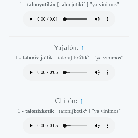
1 -
talonyotikix
[ talonjotikiʃ ]
"ya vinimos"
Yajalón
:
↑
o̰
1 -
talonix jo'tik
[ taloniʃ ho
tikʰ ]
"ya vinimos"
Chilón
:
↑
1 -
talonixkotik
[ taɹoniʃkotikʰ ]
"ya vinimos"