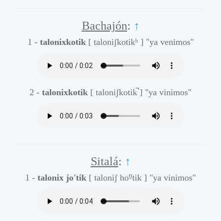
Bachajón
:
↑
1 -
talonixkotik
[ taloniʃkotikʰ ]
"ya venimos"
2 -
talonixkotik
[ taloniʃkotik̚ ]
"ya vinimos"
Sitalá
:
↑
o̰
1 -
talonix jo'tik
[ taloniʃ ho
tik ]
"ya vinimos"