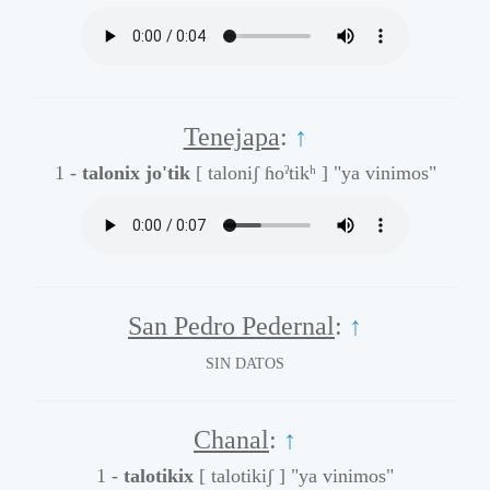
Tenejapa
:
↑
1 -
talonix jo'tik
[ taloniʃ ɦoˀtikʰ ]
"ya vinimos"
San Pedro Pedernal
:
↑
SIN DATOS
Chanal
:
↑
1 -
talotikix
[ talotikiʃ ]
"ya vinimos"