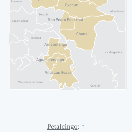
Petalcingo
:
↑