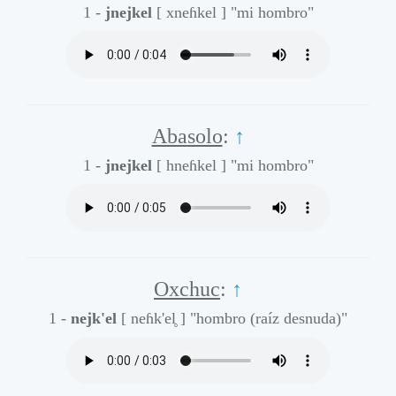
1 -
jnejkel
[ xneɦkel ]
"mi hombro"
Abasolo
:
↑
1 -
jnejkel
[ hneɦkel ]
"mi hombro"
Oxchuc
:
↑
1 -
nejk'el
[ neɦk'el̥ ]
"hombro (raíz desnuda)"