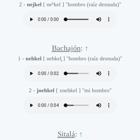
2 -
nejkel
[ neʱkel ]
"hombro (raíz desnuda)"
Bachajón
:
↑
1 -
nehkel
[ nehkel̥ ]
"hombro (raíz desnuda)"
2 -
jnehkel
[ xnehkel ]
"mi hombro"
Sitalá
:
↑