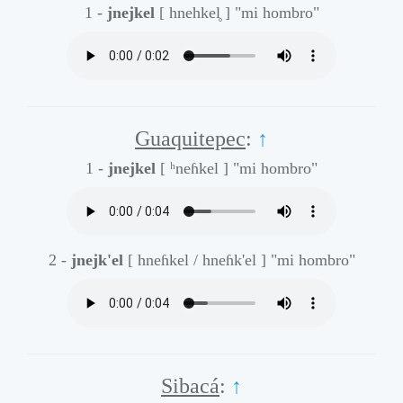
1 -
jnejkel
[ hnehkel̥ ]
"mi hombro"
Guaquitepec
:
↑
1 -
jnejkel
[ ʰneɦkel ]
"mi hombro"
2 -
jnejk'el
[ hneɦkel / hneɦk'el ]
"mi hombro"
Sibacá
:
↑