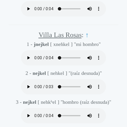
Villa Las Rosas
:
↑
1 -
jnejkel
[ xneɦkel ]
"mi hombro"
2 -
nejkel
[ nehkel ]
"(raíz desnuda)"
3 -
nejkel
[ nehkʰel ]
"hombro (raíz desnuda)"