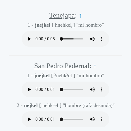
Tenejapa
:
↑
1 -
jnejkel
[ hnehkel̥ ]
"mi hombro"
San Pedro Pedernal
:
↑
1 -
jnejkel
[ ʰnehkʰel ]
"mi hombro"
2 -
nejkel
[ nehkʰel ]
"hombre (raíz desnuda)"