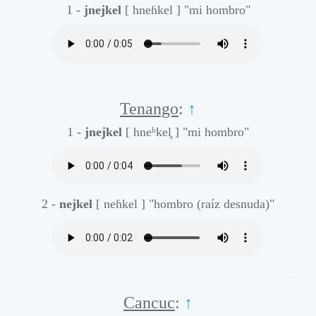
1 -
jnejkel
[ hneɦkel ]
"mi hombro"
Tenango
:
↑
1 -
jnejkel
[ hneʰkel̥ ]
"mi hombro"
2 -
nejkel
[ neɦkel ]
"hombro (raíz desnuda)"
Cancuc
:
↑