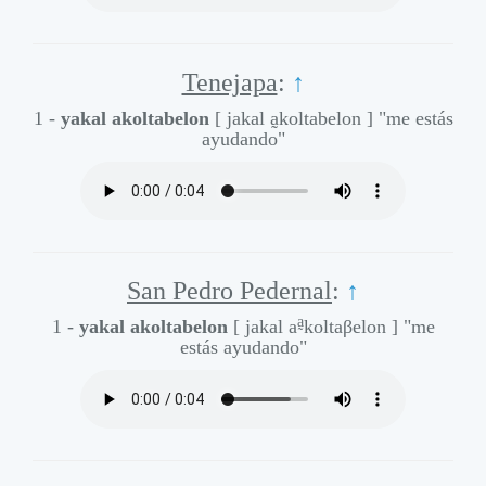
Tenejapa
:
↑
1 -
yakal akoltabelon
[ jakal a̰koltabelon ]
"me estás
ayudando"
San Pedro Pedernal
:
↑
a̰
1 -
yakal akoltabelon
[ jakal a
koltaβelon ]
"me
estás ayudando"