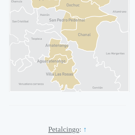
Petalcingo
:
↑