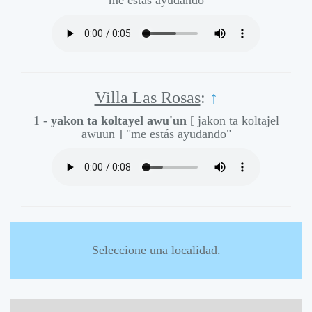
"me estás ayudando"
Villa Las Rosas
:
↑
1 -
yakon ta koltayel awu'un
[ jakon ta koltajel
awuun ]
"me estás ayudando"
Seleccione una localidad.