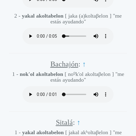
2 -
yakal akoltabelon
[ jaka (a)koltaβelon ]
"me
estás ayudando"
Bachajón
:
↑
o̰
1 -
nok'ol akoltabelon
[ no
k'ol akoltaβelon ]
"me
estás ayudando"
Sitalá
:
↑
1 -
yakal akoltabelon
[ jakal akʰoltaβelon ]
"me