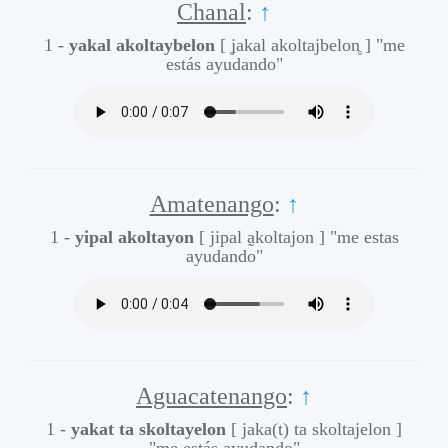
Chanal
:
↑
1 -
yakal akoltaybelon
[ ʝakal akoltajbelon̥ ]
"me
estás ayudando"
Amatenango
:
↑
1 -
yipal akoltayon
[ jipal a̰koltajon ]
"me estas
ayudando"
Aguacatenango
:
↑
1 -
yakat ta skoltayelon
[ jaka(t) ta skoltajelon ]