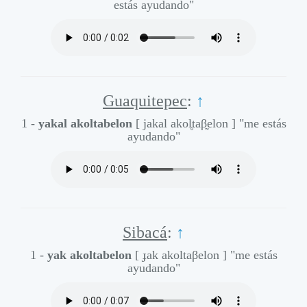
estás ayudando"
Guaquitepec
:
↑
1 -
yakal akoltabelon
[ jakal akol̥taβ̰elon ]
"me estás
ayudando"
Sibacá
:
↑
1 -
yak akoltabelon
[ ɟak akoltaβelon ]
"me estás
ayudando"